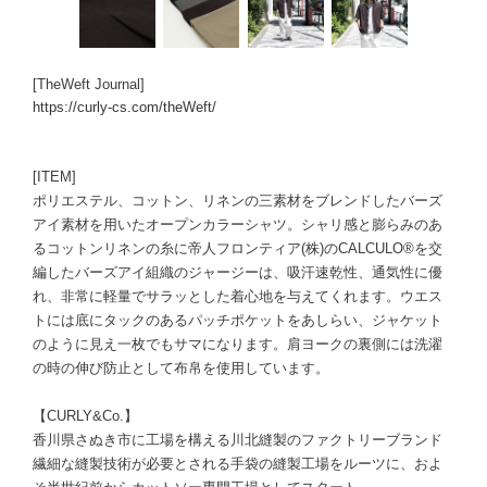
[TheWeft Journal]
https://curly-cs.com/theWeft/
[ITEM]
ポリエステル、コットン、リネンの三素材をブレンドしたバーズ
アイ素材を用いたオープンカラーシャツ。シャリ感と膨らみのあ
るコットンリネンの糸に帝人フロンティア(株)のCALCULO®を交
編したバーズアイ組織のジャージーは、吸汗速乾性、通気性に優
れ、非常に軽量でサラッとした着心地を与えてくれます。ウエス
トには底にタックのあるパッチポケットをあしらい、ジャケット
のように見え一枚でもサマになります。肩ヨークの裏側には洗濯
の時の伸び防止として布帛を使用しています。
【CURLY&Co.】
香川県さぬき市に工場を構える川北縫製のファクトリーブランド
繊細な縫製技術が必要とされる手袋の縫製工場をルーツに、およ