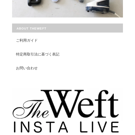
CURLY&Co./ROUND BODY COTTON TEE (S/S)
WHITE/SIZE1
2024/07/21
ABOUT THEWEFT
ご利用ガイド
特定商取引法に基づく表記
CURLY&Co./ROUND BODY COTTON TEE (S/S)
お問い合わせ
BLACK/SIZE4
2024/07/17
CURLY&Co./ROUND BODY COTTON TEE (S/S)
WHITE/SIZE4
2024/07/17