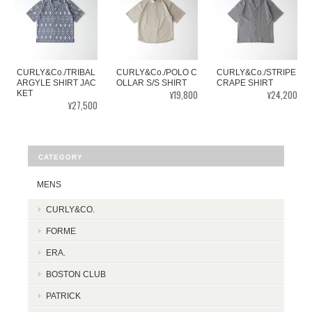
CURLY&Co./MOLLE YARN TWILL KNIT P/O
IVORY/SIZE 2
2025/11/08
CURLY&Co./TRIBAL
CURLY&Co./POLO C
CURLY&Co./STRIPE
ARGYLE SHIRT JAC
OLLAR S/S SHIRT
CRAPE SHIRT
¥19,800
¥24,200
KET
¥27,500
CURLY&Co./MIX COTTON KNIT JACKET -multi-
MULTI/SIZE 2
2025/10/26
CATEGORY
サイズぴったりでした！171cm SIZE2
MENS
CURLY&CO.
FORME
CURLY&Co./SEED STITCH KNIT TEE (Q/S)
ERA.
NAVY/SIZE 2
2025/08/20
BOSTON CLUB
PATRICK