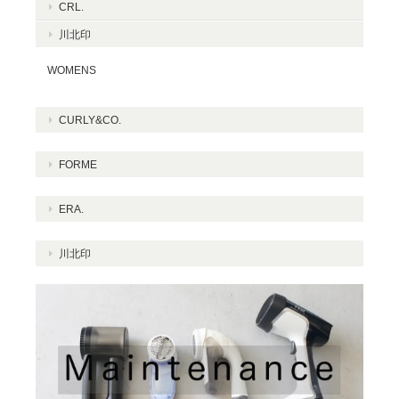
CRL.
川北印
CURLY&Co./GUIMAUVE FRENCH TERRY P/O
SAGE/SIZE 4
WOMENS
2025/01/24
CURLY&CO.
FORME
CURLY&Co./RAFFY ZIP PARKA -solid brushed-
NAVY/SIZE3
ERA.
2024/10/03
川北印
CURLY&Co./RAFFY ZIP PARKA -plain-
GRAY/SIZE1
2024/09/04