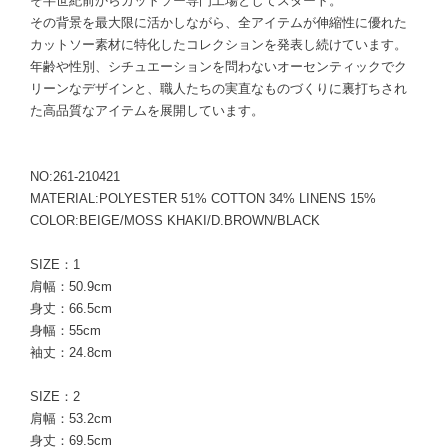
そ半世紀前からカットソー専門工場としてスタート。
その背景を最大限に活かしながら、全アイテムが伸縮性に優れた
カットソー素材に特化したコレクションを発表し続けています。
年齢や性別、シチュエーションを問わないオーセンティックでク
リーンなデザインと、職人たちの実直なものづくりに裏打ちされ
た高品質なアイテムを展開しています。
NO:261-210421
MATERIAL:POLYESTER 51% COTTON 34% LINENS 15%
COLOR:BEIGE/MOSS KHAKI/D.BROWN/BLACK
SIZE：1
肩幅：50.9cm
身丈：66.5cm
身幅：55cm
袖丈：24.8cm
SIZE：2
肩幅：53.2cm
身丈：69.5cm