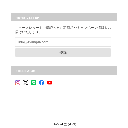
CURLY&Co./SPLIT RAGLAN FINE-BORDER TEE
NEWS LETTER
GREIGE×BLACK/SIZE1
ニュースレターをご購読の方に新商品やキャンペーン情報をお
2024/07/13
届けいたします。
登録
CURLY&Co./SIROPREMIUM® FRONT DOLMAN SLEEVE SHIRTS
STEEL BLUE/SIZE 1
2024/05/10
FOLLOW US
CURLY&Co./EMBROIDERY S/S TEE
WHITE/SIZE 1
2024/04/13
TheWeftについて